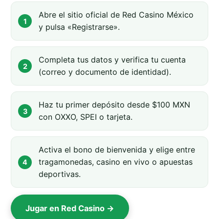
Abre el sitio oficial de Red Casino México
y pulsa «Registrarse».
Completa tus datos y verifica tu cuenta
(correo y documento de identidad).
Haz tu primer depósito desde $100 MXN
con OXXO, SPEI o tarjeta.
Activa el bono de bienvenida y elige entre
tragamonedas, casino en vivo o apuestas
deportivas.
Jugar en Red Casino →