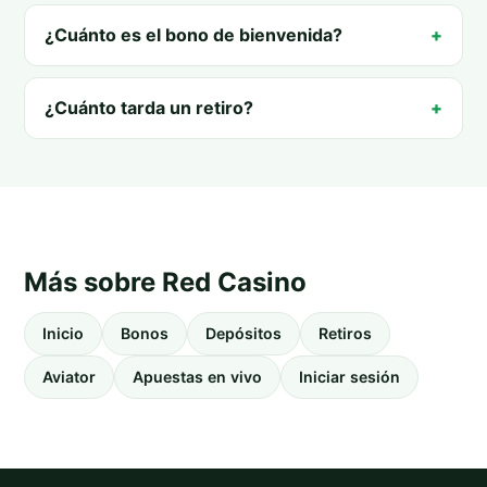
¿Cuánto es el bono de bienvenida?
¿Cuánto tarda un retiro?
Más sobre Red Casino
Inicio
Bonos
Depósitos
Retiros
Aviator
Apuestas en vivo
Iniciar sesión