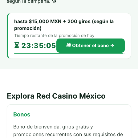
según la campaña. 🔁
hasta $15,000 MXN + 200 giros (según la
promoción)
Tiempo restante de la promoción de hoy
⏳
23:35:04
🎁 Obtener el bono →
Explora Red Casino México
Bonos
Bono de bienvenida, giros gratis y
promociones recurrentes con sus requisitos de