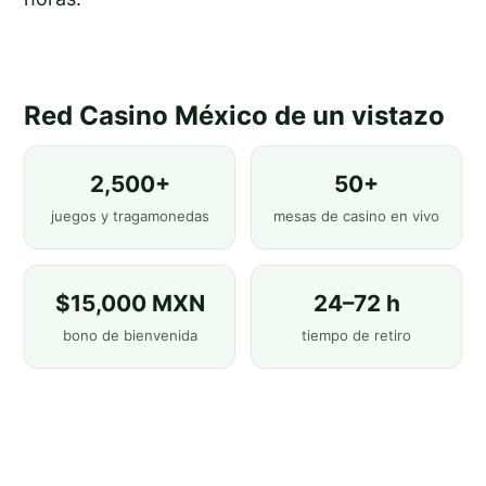
Red Casino México de un vistazo
2,500+
50+
juegos y tragamonedas
mesas de casino en vivo
$15,000 MXN
24–72 h
bono de bienvenida
tiempo de retiro