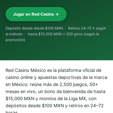
Jugar en Red Casino →
Depósito desde desde $100 MXN · Retiros 24–72 h según
el método · hasta $15,000 MXN + 200 giros (según la
promoción)
Red Casino México es la plataforma oficial de
casino online y apuestas deportivas de la marca
en México: reúne más de 2,500 juegos, 50+
mesas en vivo, un bono de bienvenida de hasta
$15,000 MXN y momios de la Liga MX, con
depósitos desde $100 MXN y retiros en 24–72
horas.